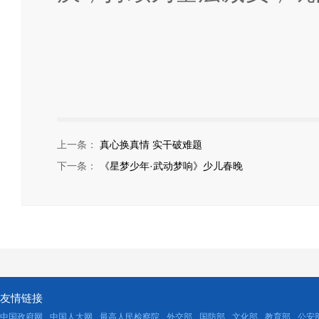
上一条：
真心换真情 实干破难题
下一条：
《星梦少年·武动梦响》少儿春晚
友情链接
中国政府网
中国人大网
最高人民检察院
外交部
国防部
文化部
教育部
公安