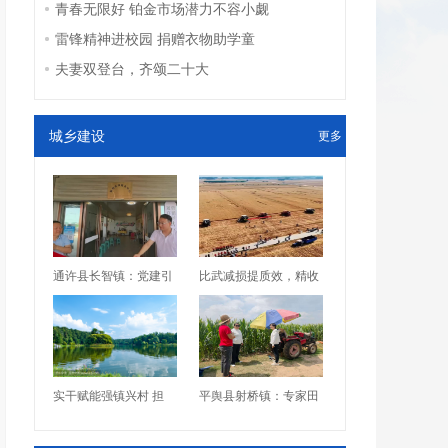
青春无限好 铂金市场潜力不容小觑
雷锋精神进校园 捐赠衣物助学童
夫妻双登台，齐颂二十大
城乡建设
更多
通许县长智镇：党建引
比武减损提质效，精收
实干赋能强镇兴村 担
平舆县射桥镇：专家田