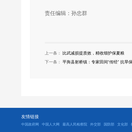
责任编辑：孙忠群
上一条：
比武减损提质效，精收细护保夏粮
下一条：
平舆县射桥镇：专家田间“传经” 抗旱
友情链接
中国政府网
中国人大网
最高人民检察院
外交部
国防部
文化部