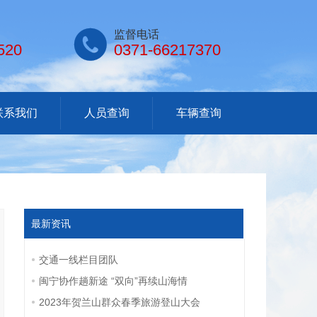

监督电话
520
0371-66217370
联系我们
人员查询
车辆查询
最新资讯
交通一线栏目团队
闽宁协作趟新途 “双向”再续山海情
2023年贺兰山群众春季旅游登山大会