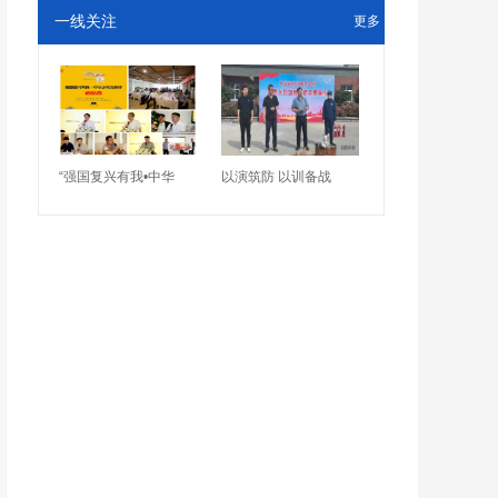
一线关注
更多
“强国复兴有我•中华
以演筑防 以训备战