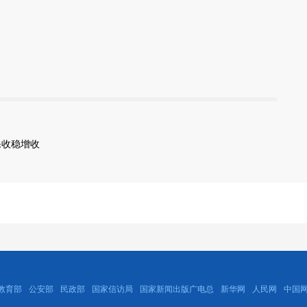
保收稳增收
教育部
公安部
民政部
国家信访局
国家新闻出版广电总
新华网
人民网
中国