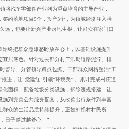
该镇将汽车零部件产业列为重点培育的主导产业，
元，签约落地项目5个，投产3个，为镇域经济注入强
’飘久远，也要让新兴产业落地生根，让群众在家门口
始终把群众急难愁盼放在心上，以基础设施提升
态宜居底色。针对过去部分村庄汛期道路泥泞、排
随时督导、分管领导蹲点包抓、干部群众网格整治”工
”推进，让“党建红”引领“环境美” 。累计完成村庄道
绿化面积，配备垃圾分类设施，拆除违规搭建，让
设施到完善公共服务配套，从改善出行条件到丰富
让群众的生活品质持续提升，正如刘拐村村民所
，日子越过越舒心。” 。