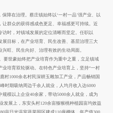
障在治理。蔡庄镇始终以‘一村一品’强产业、以
，让群众的获得感成色更足、幸福感更可持续。近
专访时，对镇域发展的定位清晰而坚定。任职以
发展目标，在产业培育、民生改善、基层治理三大
业兴旺、民生向好、治理有效的生动局面。
要世豪始终把产业培育作为重中之重，立足镇域
产业培育双轮驱动。在特色产业培育上，坚持“一村
鹿村1000余名村民深耕玉雕加工产业，产品畅销国
，高峰时期吸纳周边千余人就业，人均月收入达6000
规模以上企业40余家，带动5000余人就业，成为
业发展上，东安头村120余亩猕猴桃种植园亩均效益
80亩日光温室蔬菜园区建成110座棚体，年产值300