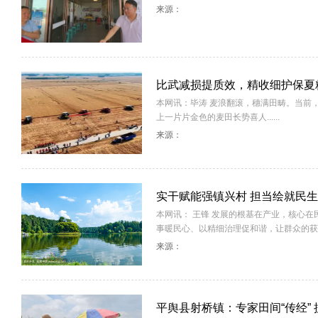
来源：
比武减损提质效，精收细护保夏
本网讯：毕涛 麦浪翻滚，穗满田畴。当前
上一片片金色的麦田长势喜人......
来源：
实干赋能强镇兴村 担当绘就民
本网讯： 王锋 发展的根基在产业，核心在
事暖民心、以精细治理促和谐，让群众的获....
来源：
平舆县射桥镇：专家田间“传经”