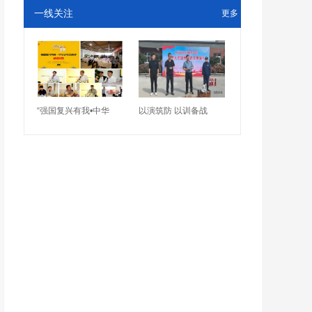
一线关注
更多
“强国复兴有我•中华
以演筑防 以训备战