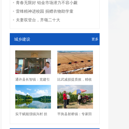
青春无限好 铂金市场潜力不容小觑
雷锋精神进校园 捐赠衣物助学童
夫妻双登台，齐颂二十大
城乡建设
更多
通许县长智镇：党建引
比武减损提质效，精收
实干赋能强镇兴村 担
平舆县射桥镇：专家田