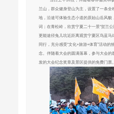
兰山，
群众健身登山为主，设置了一条全
地，沿途可体验生态小道的原始山岳风貌
词；在青松岭，欣赏
宁夏二十一景
“贺兰公
更能途径兔儿坑近距离观赏宁夏区鸟蓝马
同行，充分感受“文化+旅游+体育”活动的
念。伴随着大会的圆满落幕，参与大会的
发的大会纪念奖章
及景区提供的免费门票