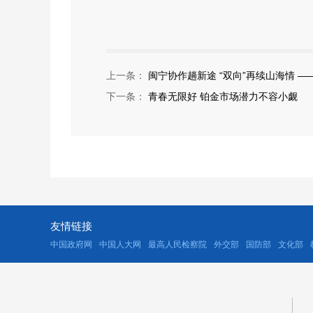
上一条：
闽宁协作趟新途 “双向”再续山海情 
下一条：
青春无限好 铂金市场潜力不容小觑
友情链接
中国政府网
中国人大网
最高人民检察院
外交部
国防部
文化部