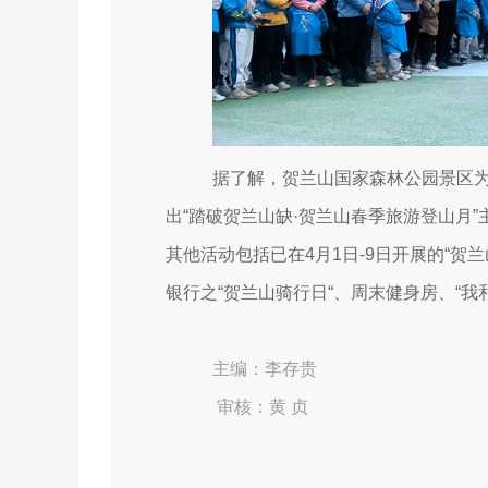
据了解，贺兰山国家森林公园景区
出“踏破贺兰山缺·贺兰山春季旅游登山月
其他活动包括已在4月1日-9日开展的“贺
银行之“贺兰山骑行日“、周末健身房、“
主编：李存贵
审核：黄 贞