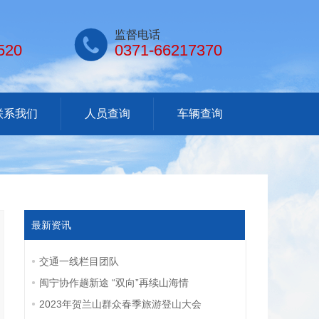

监督电话
520
0371-66217370
联系我们
人员查询
车辆查询
最新资讯
交通一线栏目团队
闽宁协作趟新途 “双向”再续山海情
2023年贺兰山群众春季旅游登山大会