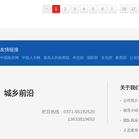
<
1
2
3
4
5
6
7
...
16
17
友情链接
中国政府网
中国人大网
最高人民检察院
外交部
国防部
文化部
教育部
公安
关于我
公司简介
领导介绍
栏目热线：0371-55192520
13633819652
团队风采
人员查询