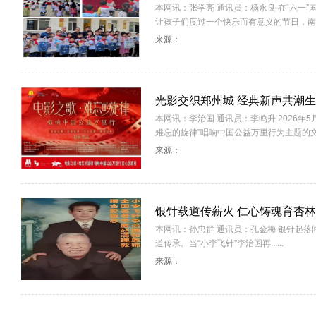
本网讯：张学亮 通讯员：杨永良 在“六一
让孩子们度过一个快乐而有意义的节日，南阳市统
来源：
光影交织郑州城 经典新声共潮生
本网讯：李治国 通讯员：李鸣升 2026年
难忘的旋律”唱响中国公益万里行为主题的文化活动
来源：
银针载道传薪火 仁心铸魂育杏林
本网讯：孙忠群 通讯员：孔金梅 银针起
道传承。当“小李飞针”李治国再......
来源：