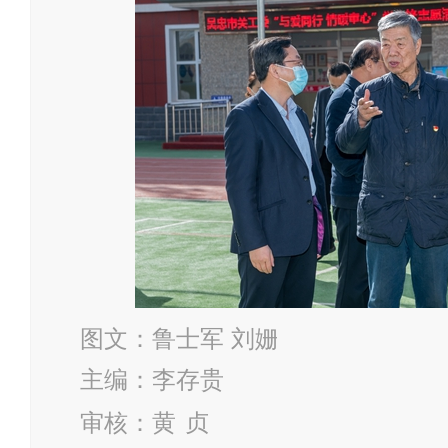
图文：鲁士军 刘姗
主编：李存贵
审核：黄
贞