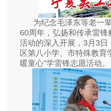
为纪念毛泽东等老一辈
60
周年，弘扬和传承雷锋
活动的深入开展，
3
月
3
日
区第八小学、市特殊教育学
暖童心”学雷锋志愿活动。