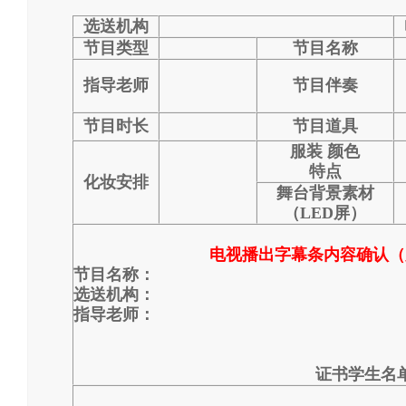
选送机构
节目
类型
节目
名称
指导
老师
节目伴奏
节目时长
节目道具
服装
颜色
特点
化妆安排
舞台背景素材
（
LED屏）
电视播出字幕
条内容
确认（
节目名称：
选送
机构
：
指导老师：
证书学生
名