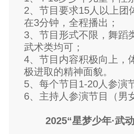
2、
节目要求
15
人以上团
在
3
分钟，全程播出；
3、
节目形式不限，舞蹈
武术类均可；
4、
节目内容积极向上，
极进取的精神面貌。
5
、每个节目
1-20
人参演
6
、主持人参演节目
（男
2025
“
星梦少年
·
武