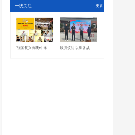
一线关注
更多
“强国复兴有我•中华
以演筑防 以训备战