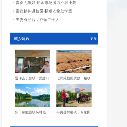
青春无限好 铂金市场潜力不容小觑
雷锋精神进校园 捐赠衣物助学童
夫妻双登台，齐颂二十大
城乡建设
更多
通许县长智镇：党建引
比武减损提质效，精收
实干赋能强镇兴村 担
平舆县射桥镇：专家田