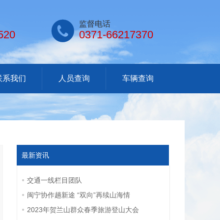

监督电话
520
0371-66217370
联系我们
人员查询
车辆查询
最新资讯
交通一线栏目团队
闽宁协作趟新途 “双向”再续山海情
2023年贺兰山群众春季旅游登山大会