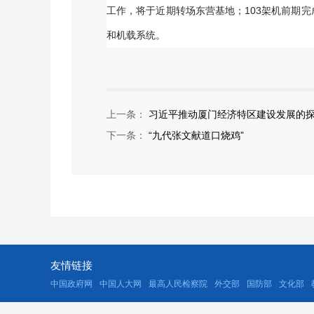
工作，将于近期转场东营基地；103架机前期
和机载系统。
上一条：
习近平推动厦门经济特区建设发展的探索与实践
下一条：
“九代张文献道口烧鸡”
友情链接
中国政府网
中国人大网
最高人民检察院
外交部
国防部
文化部