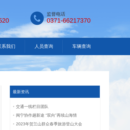

监督电话
520
0371-66217370
联系我们
人员查询
车辆查询
最新资讯
交通一线栏目团队
闽宁协作趟新途 “双向”再续山海情
2023年贺兰山群众春季旅游登山大会