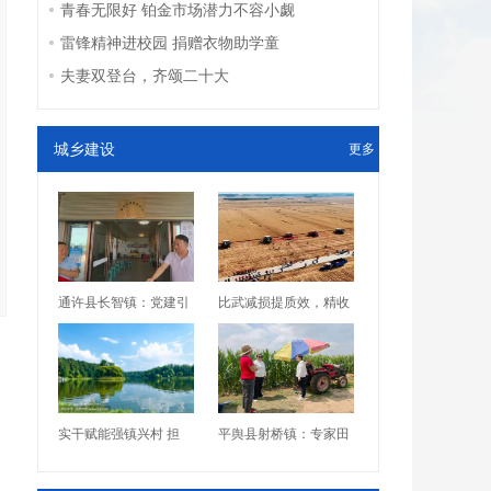
青春无限好 铂金市场潜力不容小觑
雷锋精神进校园 捐赠衣物助学童
夫妻双登台，齐颂二十大
城乡建设
更多
通许县长智镇：党建引
比武减损提质效，精收
实干赋能强镇兴村 担
平舆县射桥镇：专家田