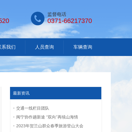

监督电话
520
0371-66217370
联系我们
人员查询
车辆查询
最新资讯
交通一线栏目团队
闽宁协作趟新途 “双向”再续山海情
2023年贺兰山群众春季旅游登山大会