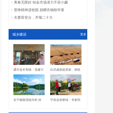
青春无限好 铂金市场潜力不容小觑
雷锋精神进校园 捐赠衣物助学童
夫妻双登台，齐颂二十大
城乡建设
更多
通许县长智镇：党建引
比武减损提质效，精收
实干赋能强镇兴村 担
平舆县射桥镇：专家田