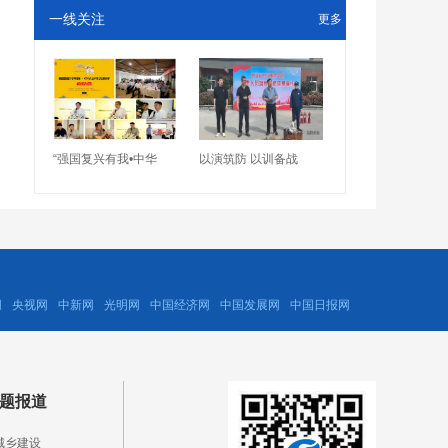
一线关注
更多
“强国复兴有我•中华
以演筑防 以训备战
网
央视网
中新网
光明网
中国经济网
中国发展网
中国日报网
题报道
城乡建设