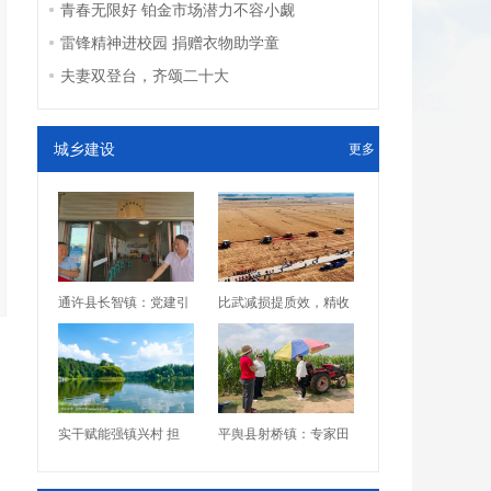
青春无限好 铂金市场潜力不容小觑
雷锋精神进校园 捐赠衣物助学童
夫妻双登台，齐颂二十大
城乡建设
更多
通许县长智镇：党建引
比武减损提质效，精收
实干赋能强镇兴村 担
平舆县射桥镇：专家田