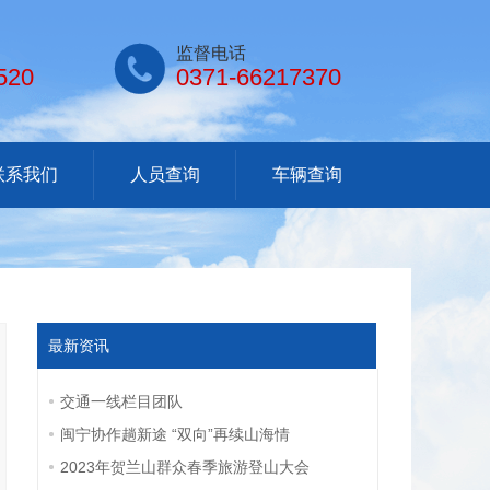

监督电话
520
0371-66217370
联系我们
人员查询
车辆查询
最新资讯
交通一线栏目团队
闽宁协作趟新途 “双向”再续山海情
2023年贺兰山群众春季旅游登山大会