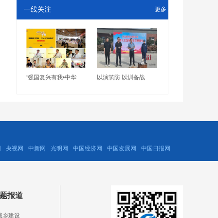
一线关注
更多
“强国复兴有我•中华
以演筑防 以训备战
网
央视网
中新网
光明网
中国经济网
中国发展网
中国日报网
题报道
城乡建设