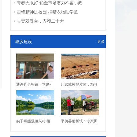
青春无限好 铂金市场潜力不容小觑
雷锋精神进校园 捐赠衣物助学童
夫妻双登台，齐颂二十大
城乡建设
更多
通许县长智镇：党建引
比武减损提质效，精收
实干赋能强镇兴村 担
平舆县射桥镇：专家田