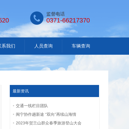

监督电话
520
0371-66217370
联系我们
人员查询
车辆查询
最新资讯
交通一线栏目团队
闽宁协作趟新途 “双向”再续山海情
2023年贺兰山群众春季旅游登山大会