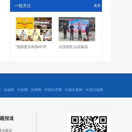
一线关注
更多
“强国复兴有我•中华
以演筑防 以训备战
网
央视网
中新网
光明网
中国经济网
中国发展网
中国日报网
题报道
城乡建设