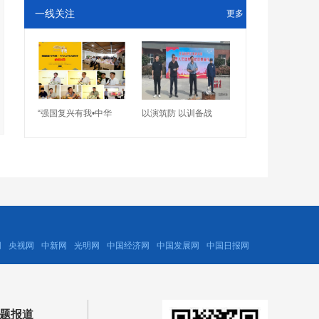
一线关注
更多
“强国复兴有我•中华
以演筑防 以训备战
网
央视网
中新网
光明网
中国经济网
中国发展网
中国日报网
题报道