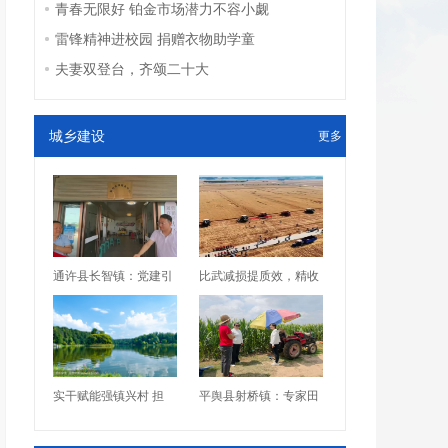
青春无限好 铂金市场潜力不容小觑
雷锋精神进校园 捐赠衣物助学童
夫妻双登台，齐颂二十大
城乡建设
更多
通许县长智镇：党建引
比武减损提质效，精收
实干赋能强镇兴村 担
平舆县射桥镇：专家田