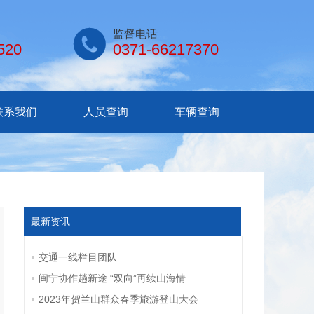

监督电话
520
0371-66217370
联系我们
人员查询
车辆查询
最新资讯
交通一线栏目团队
闽宁协作趟新途 “双向”再续山海情
2023年贺兰山群众春季旅游登山大会