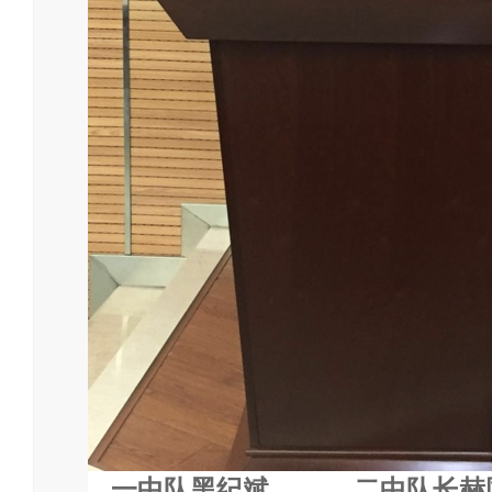
一中队黑纪斌
二中队长赫