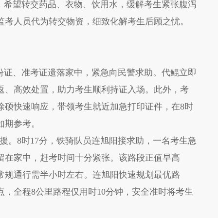
助，希望转交药品、衣物、饮用水，缓解考生紧张腹泻
监考人员代为转交物资，细致化解考生后顾之忧。
身份证、准考证遗落家中，紧急向民警求助。代鲲立即
返、高效处置，助力考生顺利持证入场。此外，考
徐硕快速响应，带领考生就近加急打印证件，在8时
如期参考。
援。
8时17分，
铁骑
队员连旭阳接求助，一名考生急
留在家中，赶考时间十分紧张。该路段正值早高
常规通行需半小时左右。连旭阳快速规划最优路
点，全程
8公里路程仅用时10分钟，安全准时将考生