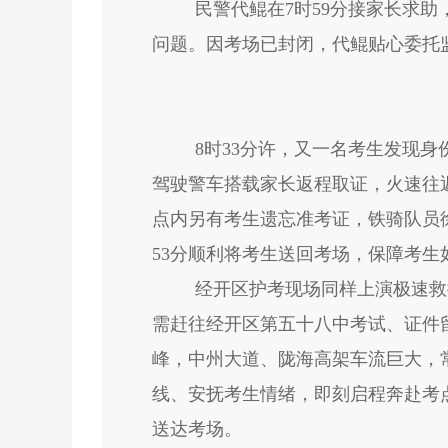
民警代鲲在
7时59分接家长求
问题。因考场已封闭，代鲲贴心委托
8时33分许，又一名考生发现
驾驶警车搭载家长返程取证，火速往
点内另有考生遗忘准考证，铁骑队员
53分顺利将考生送回考场，保障考生
经开区护考现场同样上演极速救
需赶往经开区第五十八中考试、证件
峰，中州大道、陇海高架车流巨大，
线、安抚考生情绪，即刻启程奔赴考
送达考场。