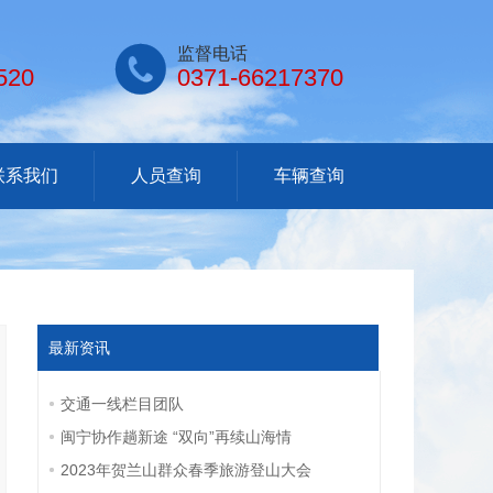

监督电话
520
0371-66217370
联系我们
人员查询
车辆查询
最新资讯
交通一线栏目团队
闽宁协作趟新途 “双向”再续山海情
2023年贺兰山群众春季旅游登山大会