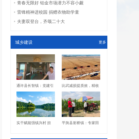
青春无限好 铂金市场潜力不容小觑
雷锋精神进校园 捐赠衣物助学童
夫妻双登台，齐颂二十大
城乡建设
更多
通许县长智镇：党建引
比武减损提质效，精收
实干赋能强镇兴村 担
平舆县射桥镇：专家田