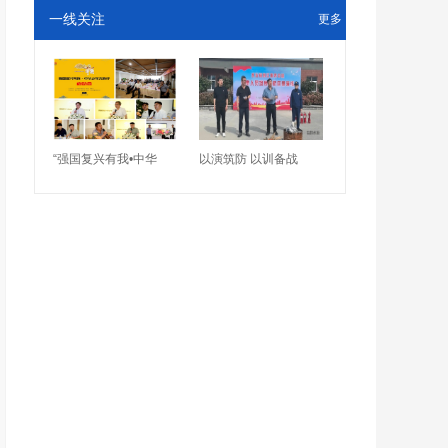
一线关注
更多
“强国复兴有我•中华
以演筑防 以训备战