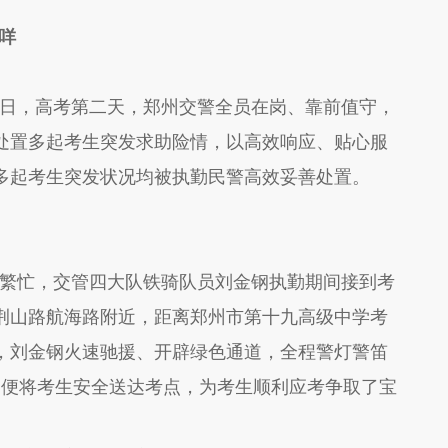
芳 通讯员：韦小咩
8日，高考第二天，郑州交警全员在岗、靠前值守，
处置多起考生突发求助险情，以高效响应、贴心服
多起考生突发状况均被执勤民警高效妥善处置。
繁忙，交管四大队
铁骑队员刘金钢执勤期间接到考
荆山路航海路附近，距离郑州市第十九高级中学考
，刘金钢火速驰援、开辟绿色通道，全程警灯警笛
，便将考生安全送达考点，为考生顺利应考争取了宝