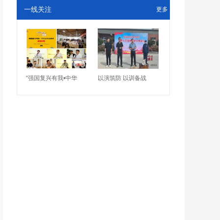
一线关注
更多
“强国复兴有我•中华
以演筑防 以训备战