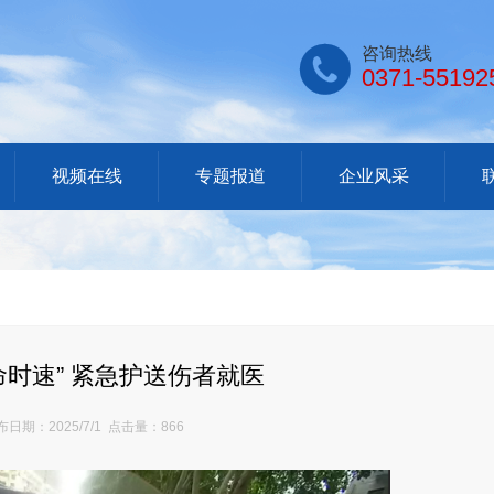

咨询热线
0371-55192
视频在线
专题报道
企业风采
命时速” 紧急护送伤者就医
日期：2025/7/1 点击量：866