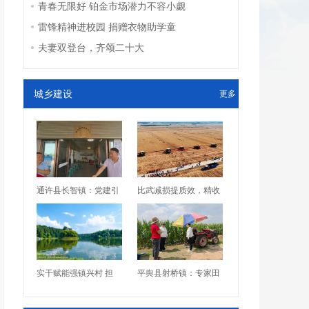
青春无限好 铂金市场潜力不容小觑
雷锋精神进校园 捐赠衣物助学童
夫妻双登台，齐颂二十大
城乡建设
更多
通许县长智镇：党建引
比武减损提质效，精收
实干赋能强镇兴村 担
平舆县射桥镇：专家田