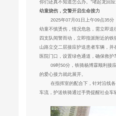
你们还真不知道怎么办。”堵起龙回应
幼童烧伤，交警开启生命接力
2025年07月01日上午09点
幼童不慎烫伤，情况危急，需立即送
四支队闻警而动，立即指派附近的铁
山路立交二层接应护送患者车辆，并
医院门口，设置绿色通道，确保救护
09时50分，铁骑杨博霖顺利
的爱心接力就此展开。
在指挥室的配合下，针对沿线各
车流，护送铁骑通过手势提醒社会车