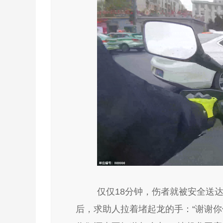
仅仅
18分钟，伤者就被安全送
后，求助人拉着堵起龙的手：
“谢谢