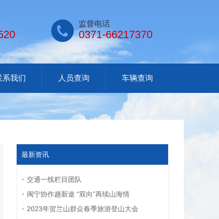

监督电话
520
0371-66217370
联系我们
人员查询
车辆查询
最新资讯
交通一线栏目团队
闽宁协作趟新途 “双向”再续山海情
2023年贺兰山群众春季旅游登山大会