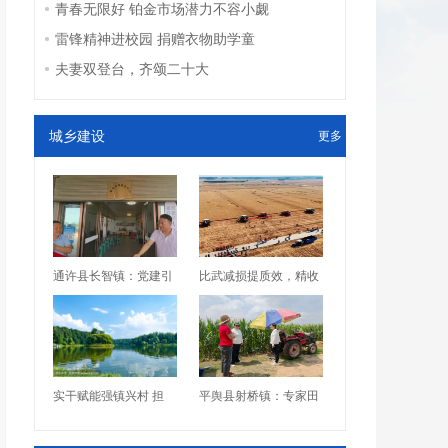
青春无限好 铂金市场潜力不容小觑
雷锋精神进校园 捐赠衣物助学童
夫妻双登台，齐颂二十大
城乡建设
更多
通许县长智镇：党建引
比武减损提质效，精收
实干赋能强镇兴村 担
平舆县射桥镇：专家田