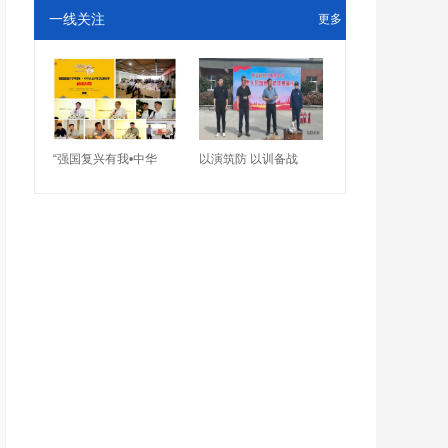
一线关注
更多
“强国复兴有我•中华
以演筑防 以训备战