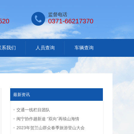

监督电话
520
0371-66217370
联系我们
人员查询
车辆查询
最新资讯
交通一线栏目团队
闽宁协作趟新途 “双向”再续山海情
2023年贺兰山群众春季旅游登山大会