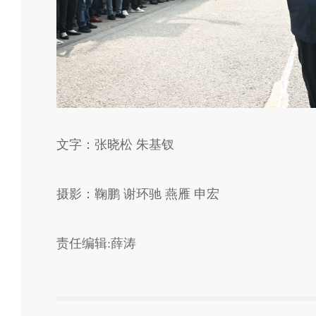
文字：张晓松 朱基钗
摄影：鞠鹏 谢环驰 燕雁 申宏
责任编辑:薛涛