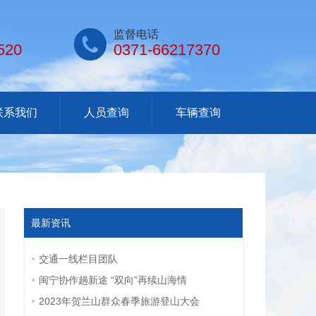

监督电话
520
0371-66217370
联系我们
人员查询
车辆查询
最新资讯
交通一线栏目团队
闽宁协作趟新途 “双向”再续山海情
2023年贺兰山群众春季旅游登山大会