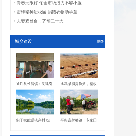
青春无限好 铂金市场潜力不容小觑
雷锋精神进校园 捐赠衣物助学童
夫妻双登台，齐颂二十大
城乡建设
更多
通许县长智镇：党建引
比武减损提质效，精收
实干赋能强镇兴村 担
平舆县射桥镇：专家田