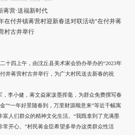
新蒋营·送福新时代
3年在付井镇蒋营村迎新春送对联活动”在付井蒋
营村古井举行
二十四上午，由沈丘县美术家会协办举办的“2023年
在付井蒋营村古井举行，为广大村民送去新春的祝
，李小健，蒋文焱家泼墨挥毫，为群众免费撰写春
金”“一年好景随春到，万里财源顺意来”等近千幅寓
丰富人们群众的精神文化生活。“我既拿到了充满墨
非常开心。”村民蒋金臣希望多举办这类群众性活