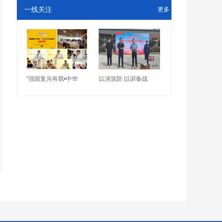
一线关注
更多
“强国复兴有我•中华
以演筑防 以训备战