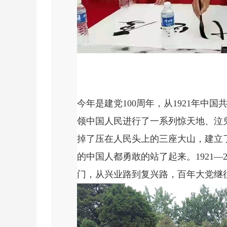
今年是建党
100周年，从1921年中
领中国人民进行了一系列惊天地、泣
掉了压在人民头上的三座大山，建立
的中国人都勇敢的站了起来。1921—
门，从兴业路到复兴路，百年大党继