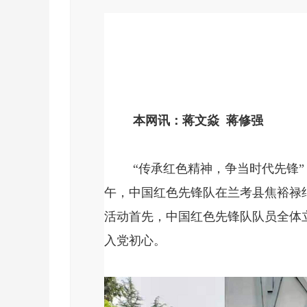
本网讯：
蒋文焱
蒋修强
“传承红色精神，争当时代先锋”
午，中国红色先锋队
在兰考县焦裕禄
活动首先，中国红色先锋队队员全体
入党初心。