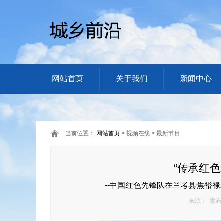
网站首页
关于我们
新闻中心
当前位置：
网站首页
> 视频在线 > 最新节目
“传承红
--中国红色先锋队在兰考县焦裕
来源： 发布日