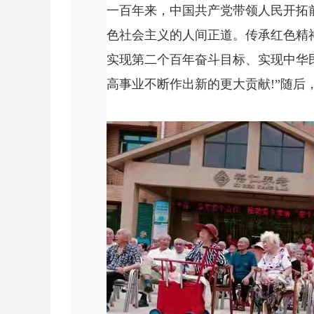
一百年来，中国共产党带领人民开拓
色社会主义的人间正道。传承红色精
实现第二个百年奋斗目标、实现中华
高事业不断作出新的更大贡献
!”随后