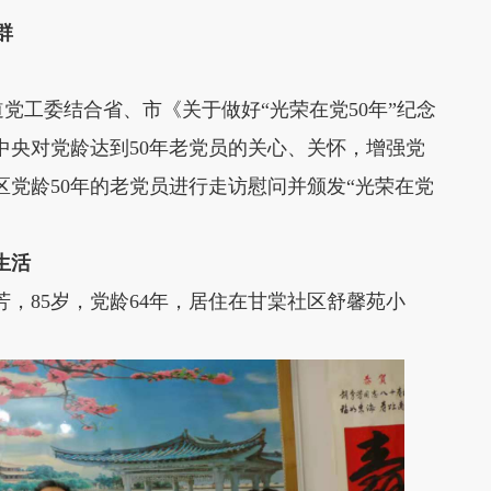
群
工委结合省、市《关于做好“光荣在党50年”纪念
中央对党龄达到50年老党员的关心、关怀，增强党
党龄50年的老党员进行走访慰问并颁发“光荣在党
生活
芳，85岁，党龄64年，居住在甘棠社区舒馨苑小