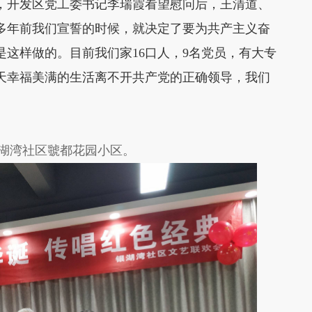
，开发区党工委书记李瑞霞看望慰问后，王清道、
0多年前我们宣誓的时候，就决定了要为共产主义奋
这样做的。目前我们家16口人，9名党员，有大专
今天幸福美满的生活离不开共产党的正确领导，我们
银湖湾社区虢都花园小区。