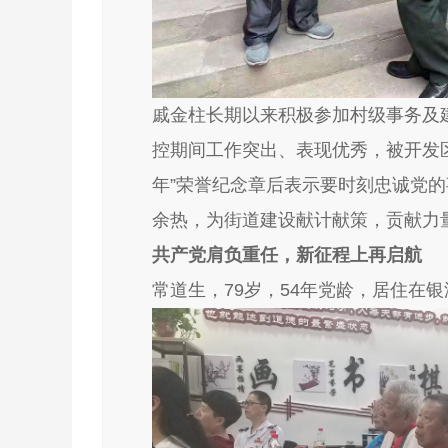
戚金柱长期以来积极参加村级事务及建设
控期间工作突出、表现优秀，被开发区
年”荣誉纪念章后表示要时刻忠诚党的
余热，为街道建设献计献策，贡献力
共产党肩负重任，新征程上再启航
常道生，79岁，54年党龄，居住在