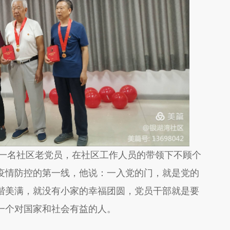
为一名社区老党员，在社区工作人员的带领下不顾个
疫情防控的第一线，他说：一入党的门，就是党的
谐美满，就没有小家的幸福团圆，党员干部就是要
一个对国家和社会有益的人。