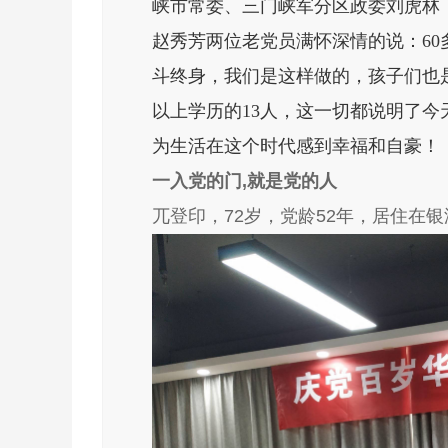
峡市常委、三门峡军分区政委刘虎林
赵秀芳两位老党员满怀深情的说：6
斗终身，我们是这样做的，孩子们也是
以上学历的13人，这一切都说明了
为生活在这个时代感到幸福和自豪！
一入党的门,就是党的人
兀登印，72岁，党龄52年，居住在