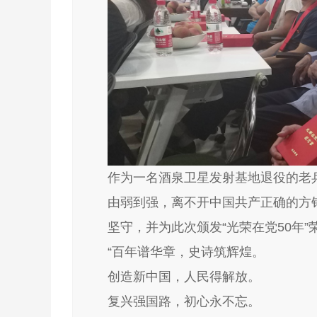
作为一名酒泉卫星发射基地退役的老
由弱到强，离不开中国共产正确的方
坚守，并为此次颁发“光荣在党50年
“百年谱华章，史诗筑辉煌。
创造新中国，人民得解放。
复兴强国路，初心永不忘。