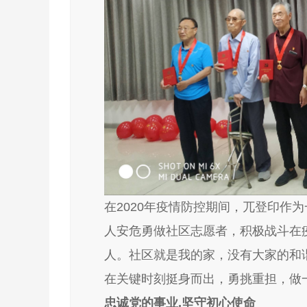
在2020年疫情防控期间，兀登印作
人安危勇做社区志愿者，积极战斗在
人。社区就是我的家，没有大家的和
在关键时刻挺身而出，勇挑重担，做
忠诚党的事业,坚守初心使命