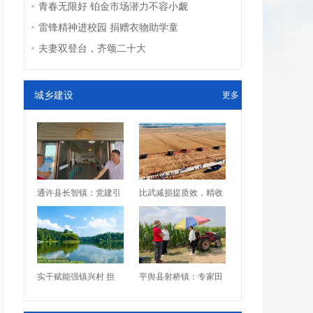
青春无限好 铂金市场潜力不容小觑
雷锋精神进校园 捐赠衣物助学童
夫妻双登台，齐颂二十大
城乡建设
更多
通许县长智镇：党建引
比武减损提质效，精收
实干赋能强镇兴村 担
平舆县射桥镇：专家田