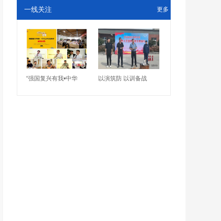
一线关注
更多
“强国复兴有我•中华
以演筑防 以训备战