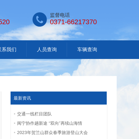

监督电话
520
0371-66217370
联系我们
人员查询
车辆查询
最新资讯
交通一线栏目团队
闽宁协作趟新途 “双向”再续山海情
2023年贺兰山群众春季旅游登山大会